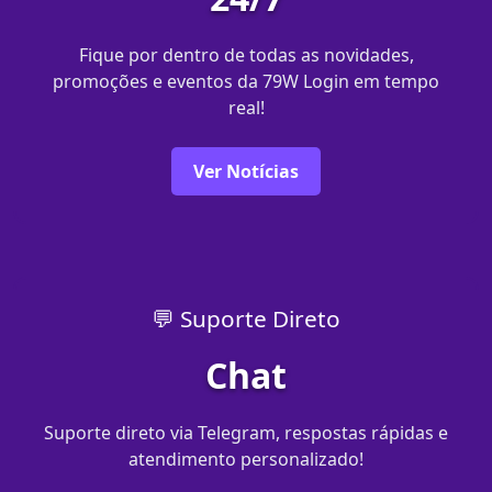
Fique por dentro de todas as novidades,
promoções e eventos da 79W Login em tempo
real!
Ver Notícias
💬 Suporte Direto
Chat
Suporte direto via Telegram, respostas rápidas e
atendimento personalizado!