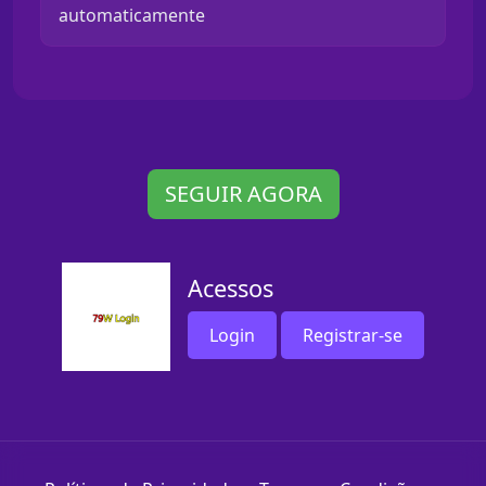
automaticamente
SEGUIR AGORA
Acessos
Login
Registrar-se