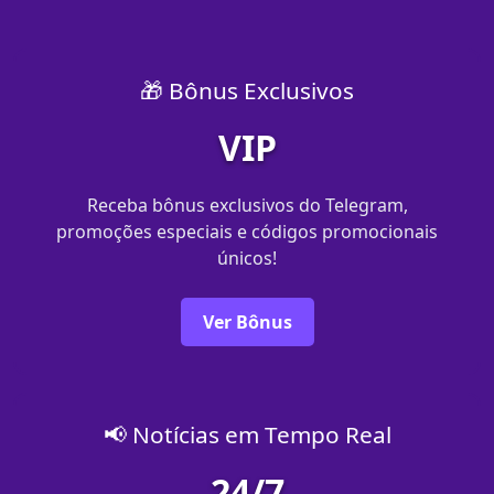
🎁 Bônus Exclusivos
VIP
Receba bônus exclusivos do Telegram,
promoções especiais e códigos promocionais
únicos!
Ver Bônus
📢 Notícias em Tempo Real
24/7