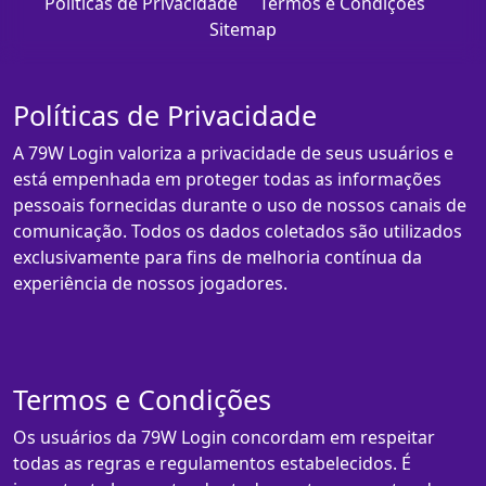
Políticas de Privacidade
Termos e Condições
Sitemap
Políticas de Privacidade
A 79W Login valoriza a privacidade de seus usuários e
está empenhada em proteger todas as informações
pessoais fornecidas durante o uso de nossos canais de
comunicação. Todos os dados coletados são utilizados
exclusivamente para fins de melhoria contínua da
experiência de nossos jogadores.
Termos e Condições
Os usuários da 79W Login concordam em respeitar
todas as regras e regulamentos estabelecidos. É