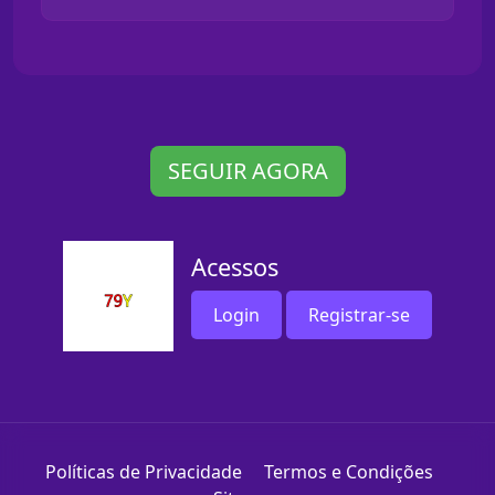
SEGUIR AGORA
Acessos
Login
Registrar-se
Políticas de Privacidade
Termos e Condições