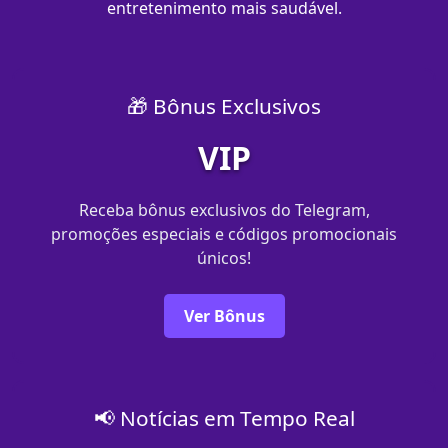
entretenimento mais saudável.
🎁 Bônus Exclusivos
VIP
Receba bônus exclusivos do Telegram,
promoções especiais e códigos promocionais
únicos!
Ver Bônus
📢 Notícias em Tempo Real