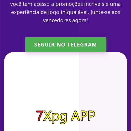
você tem acesso a promoções incríveis e uma
experiência de jogo inigualável. Junte-se aos
vencedores agora!
SEGUIR NO TELEGRAM