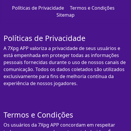
Políticas de Privacidade
Termos e Condições
Sitemap
Políticas de Privacidade
A 7Xpg APP valoriza a privacidade de seus usuários e
está empenhada em proteger todas as informações
pessoais fornecidas durante o uso de nossos canais de
comunicação. Todos os dados coletados são utilizados
exclusivamente para fins de melhoria contínua da
experiência de nossos jogadores.
Termos e Condições
Os usuários da 7Xpg APP concordam em respeitar