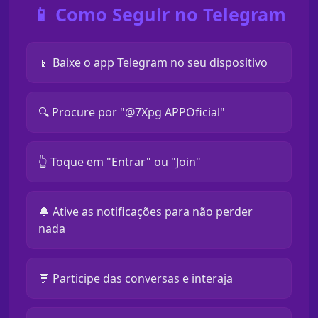
📱 Como Seguir no Telegram
📱 Baixe o app Telegram no seu dispositivo
🔍 Procure por "@7Xpg APPOficial"
👆 Toque em "Entrar" ou "Join"
🔔 Ative as notificações para não perder
nada
💬 Participe das conversas e interaja