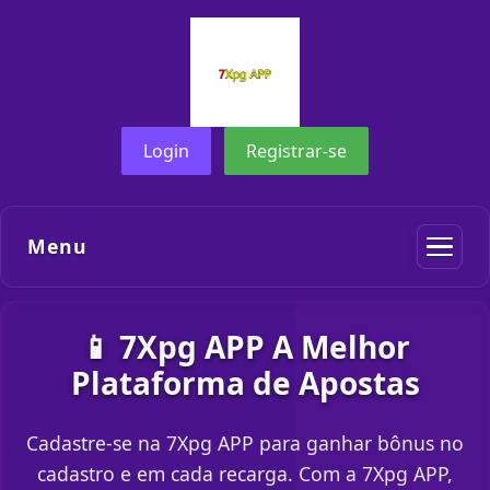
Login
Registrar-se
Menu
📱 7Xpg APP A Melhor
Plataforma de Apostas
Cadastre-se na 7Xpg APP para ganhar bônus no
cadastro e em cada recarga. Com a 7Xpg APP,