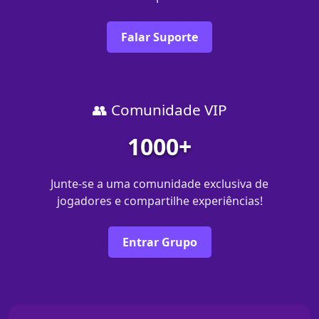
Falar Suporte
👥 Comunidade VIP
1000+
Junte-se a uma comunidade exclusiva de
jogadores e compartilhe experiências!
Entrar Grupo