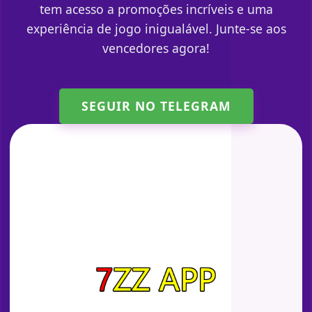
tem acesso a promoções incríveis e uma
experiência de jogo inigualável. Junte-se aos
vencedores agora!
SEGUIR NO TELEGRAM