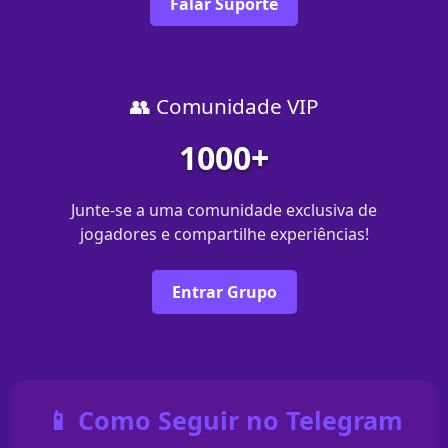
Falar Suporte
👥 Comunidade VIP
1000+
Junte-se a uma comunidade exclusiva de
jogadores e compartilhe experiências!
Entrar Grupo
📱 Como Seguir no Telegram