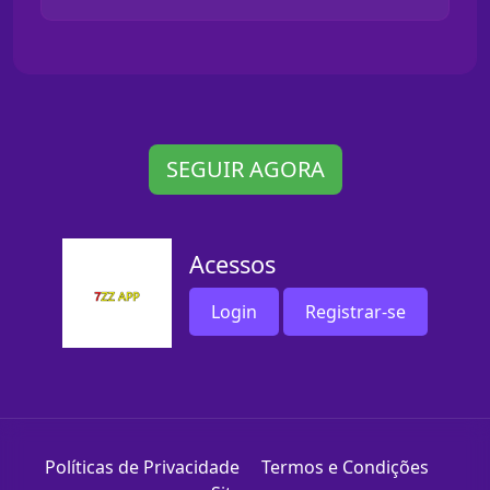
SEGUIR AGORA
Acessos
Login
Registrar-se
Políticas de Privacidade
Termos e Condições