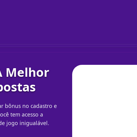
A Melhor
postas
ar bônus no cadastro e
você tem acesso a
e jogo inigualável.