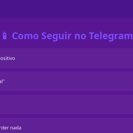
📱 Como Seguir no Telegram
ositivo
al"
erder nada