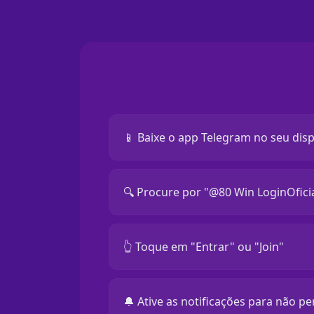
📱 Baixe o app Telegram no seu disp
🔍 Procure por "@80 Win LoginOfici
👆 Toque em "Entrar" ou "Join"
🔔 Ative as notificações para não p