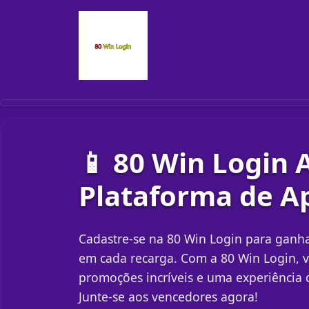
📱 80 Win Login 
Plataforma de A
Cadastre-se na 80 Win Login para ganh
em cada recarga. Com a 80 Win Login, 
promoções incríveis e uma experiência d
Junte-se aos vencedores agora!