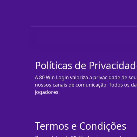
Políticas de Privacida
A 80 Win Login valoriza a privacidade de s
nossos canais de comunicação. Todos os dad
jogadores.
Termos e Condições