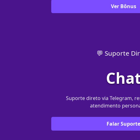
Ver Bônus
💬 Suporte Di
Cha
Suporte direto via Telegram, r
atendimento persona
Falar Suport