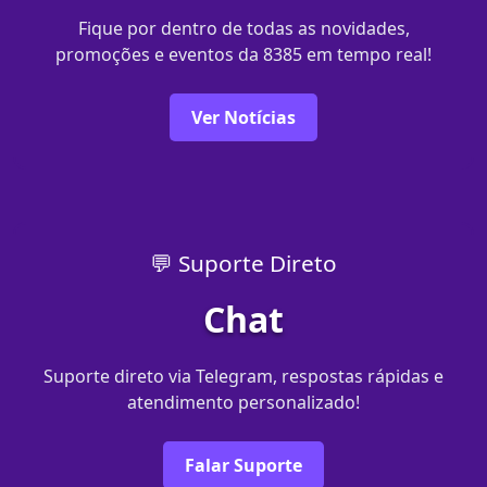
Fique por dentro de todas as novidades,
promoções e eventos da 8385 em tempo real!
Ver Notícias
💬 Suporte Direto
Chat
Suporte direto via Telegram, respostas rápidas e
atendimento personalizado!
Falar Suporte