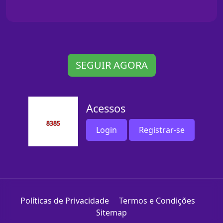
SEGUIR AGORA
Acessos
Login
Registrar-se
Políticas de Privacidade
Termos e Condições
Sitemap