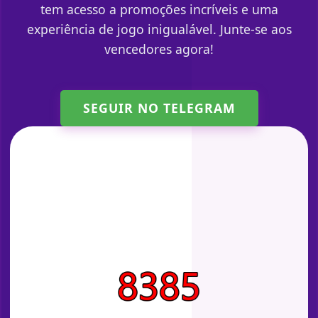
tem acesso a promoções incríveis e uma
experiência de jogo inigualável. Junte-se aos
vencedores agora!
SEGUIR NO TELEGRAM