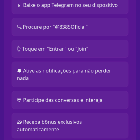
📱 Baixe o app Telegram no seu dispositivo
🔍 Procure por "@8385Oficial"
👆 Toque em "Entrar" ou "Join"
🔔 Ative as notificações para não perder
nada
💬 Participe das conversas e interaja
🎁 Receba bônus exclusivos
automaticamente