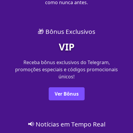
como nunca antes.
🎁 Bônus Exclusivos
VIP
Receba bônus exclusivos do Telegram,
promoções especiais e códigos promocionais
únicos!
Ver Bônus
📢 Notícias em Tempo Real