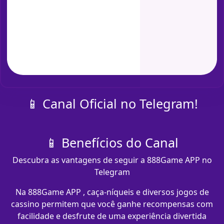
📱 Canal Oficial no Telegram!
📱 Benefícios do Canal
Descubra as vantagens de seguir a 888Game APP no
Telegram
Na 888Game APP , caça-níqueis e diversos jogos de
cassino permitem que você ganhe recompensas com
facilidade e desfrute de uma experiência divertida