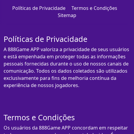
Políticas de Privacidade
Termos e Condições
Sitemap
Políticas de Privacidade
A 888Game APP valoriza a privacidade de seus usuários
e está empenhada em proteger todas as informações
pessoais fornecidas durante o uso de nossos canais de
comunicação. Todos os dados coletados são utilizados
exclusivamente para fins de melhoria contínua da
experiência de nossos jogadores.
Termos e Condições
Os usuários da 888Game APP concordam em respeitar