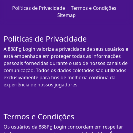
Políticas de Privacidade
Termos e Condições
Sitemap
Políticas de Privacidade
A 888Pg Login valoriza a privacidade de seus usuários e
está empenhada em proteger todas as informações
pessoais fornecidas durante o uso de nossos canais de
comunicação. Todos os dados coletados são utilizados
exclusivamente para fins de melhoria contínua da
experiência de nossos jogadores.
Termos e Condições
Os usuários da 888Pg Login concordam em respeitar