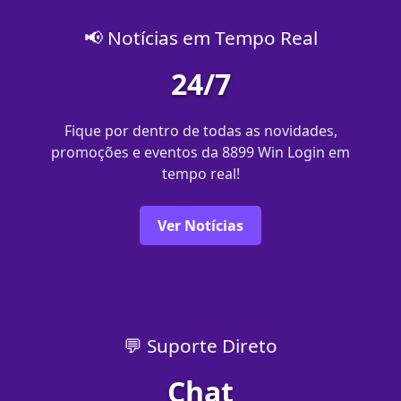
📢 Notícias em Tempo Real
24/7
Fique por dentro de todas as novidades,
promoções e eventos da 8899 Win Login em
tempo real!
Ver Notícias
💬 Suporte Direto
Chat