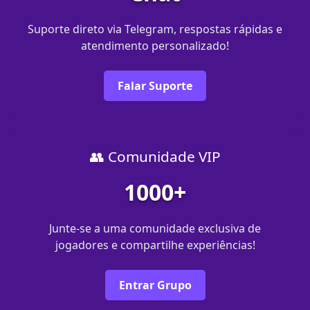
Suporte direto via Telegram, respostas rápidas e
atendimento personalizado!
Falar Suporte
👥 Comunidade VIP
1000+
Junte-se a uma comunidade exclusiva de
jogadores e compartilhe experiências!
Entrar Grupo