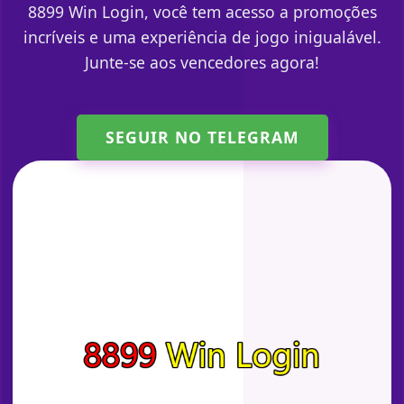
8899 Win Login, você tem acesso a promoções
incríveis e uma experiência de jogo inigualável.
Junte-se aos vencedores agora!
SEGUIR NO TELEGRAM