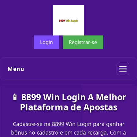
Login
Registrar-se
Menu
📱 8899 Win Login A Melhor
Plataforma de Apostas
Cadastre-se na 8899 Win Login para ganhar
bônus no cadastro e em cada recarga. Com a