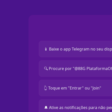
📱 Baixe o app Telegram no seu disp
🔍 Procure por "@88G PlataformaOfi
👆 Toque em "Entrar" ou "Join"
🔔 Ative as notificações para não p