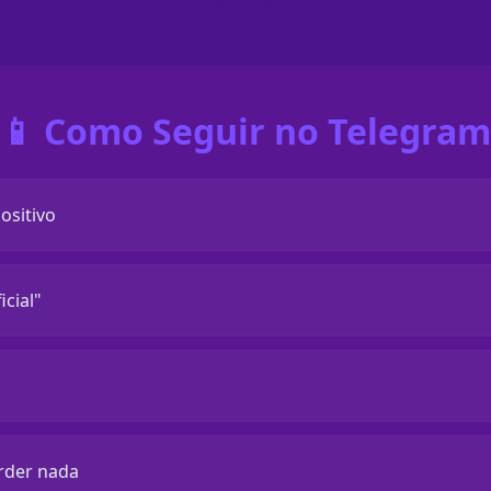
📱 Como Seguir no Telegram
ositivo
cial"
erder nada