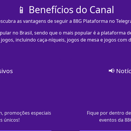
📱 Benefícios do Canal
scubra as vantagens de seguir a 88G Plataforma no Teleg
pular no Brasil, sendo que o mais popular é a plataforma d
jogos, incluindo caça-níqueis, jogos de mesa e jogos com d
sivos
📢 Notí
m, promoções especiais
Fique por dentro d
s únicos!
eventos da 88