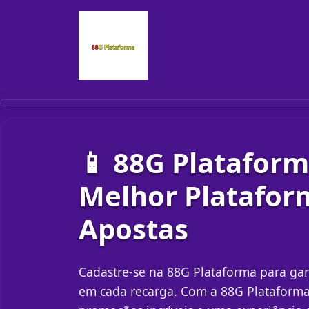
📱 88G Plataform
Melhor Platafor
Apostas
Cadastre-se na 88G Plataforma para ga
em cada recarga. Com a 88G Plataforma