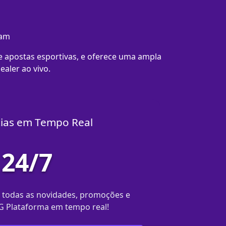
ram
e apostas esportivas, e oferece uma ampla
ealer ao vivo.
cias em Tempo Real
24/7
e todas as novidades, promoções e
G Plataforma em tempo real!