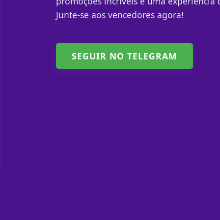
promoções incríveis e uma experiência d
Junte-se aos vencedores agora!
SEGUIR NO TELEGRAM