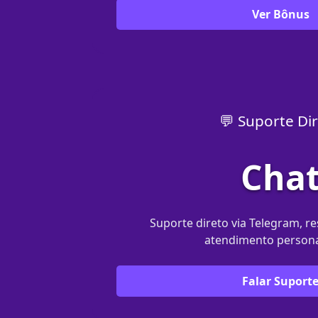
Ver Bônus
💬 Suporte Di
Cha
Suporte direto via Telegram, r
atendimento persona
Falar Suport