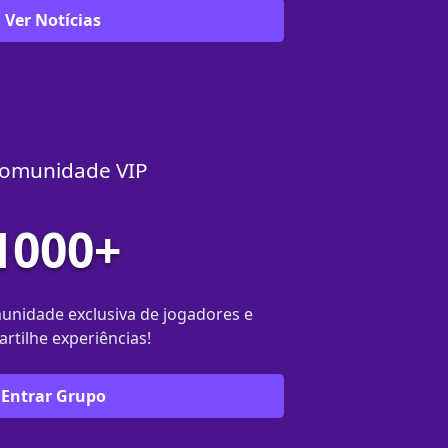
Ver Notícias
Comunidade VIP
1000+
unidade exclusiva de jogadores e
rtilhe experiências!
Entrar Grupo