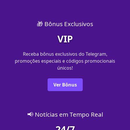
🎁 Bônus Exclusivos
VIP
Receba bônus exclusivos do Telegram,
promoções especiais e códigos promocionais
únicos!
Ver Bônus
📢 Notícias em Tempo Real
24/7