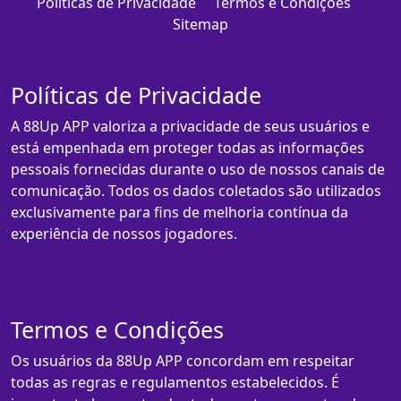
Políticas de Privacidade
Termos e Condições
Sitemap
Políticas de Privacidade
A 88Up APP valoriza a privacidade de seus usuários e
está empenhada em proteger todas as informações
pessoais fornecidas durante o uso de nossos canais de
comunicação. Todos os dados coletados são utilizados
exclusivamente para fins de melhoria contínua da
experiência de nossos jogadores.
Termos e Condições
Os usuários da 88Up APP concordam em respeitar
todas as regras e regulamentos estabelecidos. É