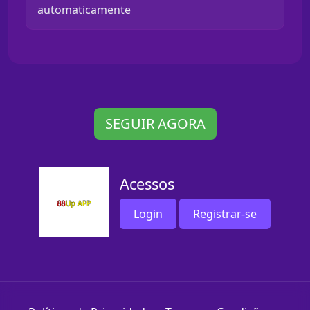
automaticamente
SEGUIR AGORA
Acessos
Login
Registrar-se