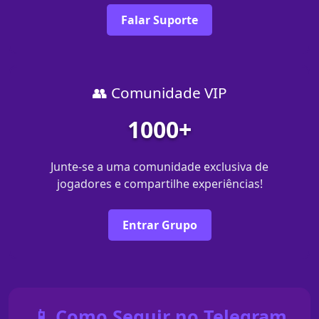
Falar Suporte
👥 Comunidade VIP
1000+
Junte-se a uma comunidade exclusiva de
jogadores e compartilhe experiências!
Entrar Grupo
📱 Como Seguir no Telegram