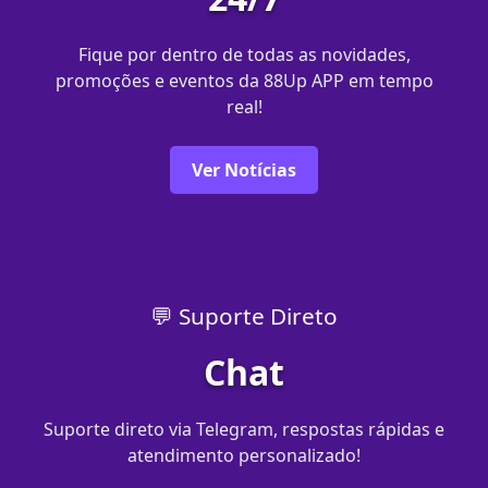
Fique por dentro de todas as novidades,
promoções e eventos da 88Up APP em tempo
real!
Ver Notícias
💬 Suporte Direto
Chat
Suporte direto via Telegram, respostas rápidas e
atendimento personalizado!