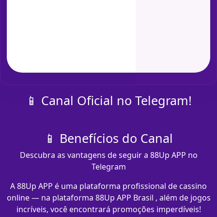
📱 Canal Oficial no Telegram!
📱 Benefícios do Canal
Descubra as vantagens de seguir a 88Up APP no
Telegram
A 88Up APP é uma plataforma profissional de cassino
online — na plataforma 88Up APP Brasil , além de jogos
incríveis, você encontrará promoções imperdíveis!