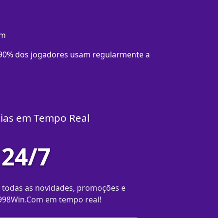
am
e 90% dos jogadores usam regularmente a
cias em Tempo Real
24/7
e todas as novidades, promoções e
998Win.Com em tempo real!