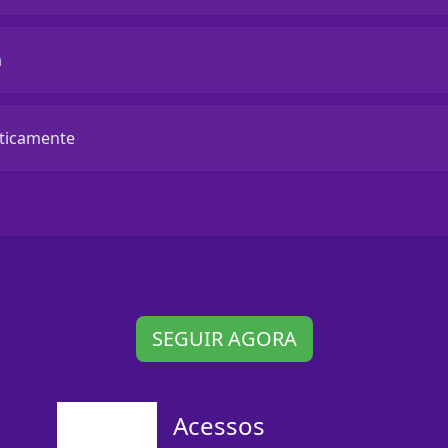
a
aticamente
SEGUIR AGORA
Acessos