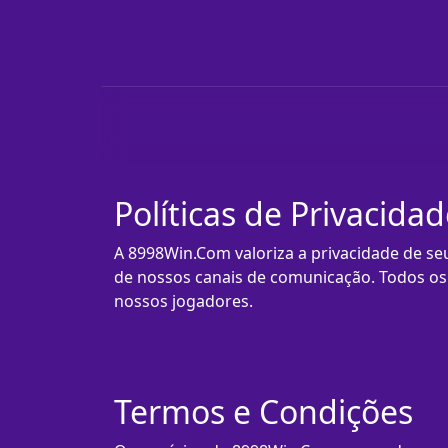
Políticas de Privacida
A 8998Win.Com valoriza a privacidade de s
de nossos canais de comunicação. Todos os 
nossos jogadores.
Termos e Condições