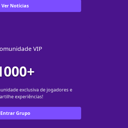
Ver Notícias
Comunidade VIP
1000+
unidade exclusiva de jogadores e
rtilhe experiências!
Entrar Grupo