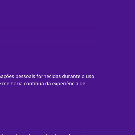
mações pessoais fornecidas durante o uso
e melhoria contínua da experiência de