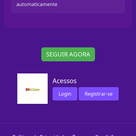
automaticamente
SEGUIR AGORA
Acessos
Login
Registrar-se