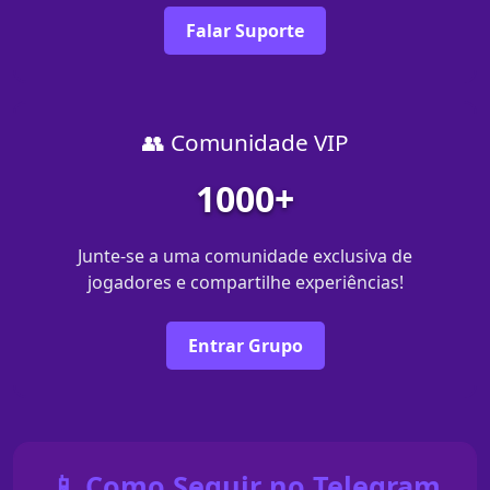
Falar Suporte
👥 Comunidade VIP
1000+
Junte-se a uma comunidade exclusiva de
jogadores e compartilhe experiências!
Entrar Grupo
📱 Como Seguir no Telegram