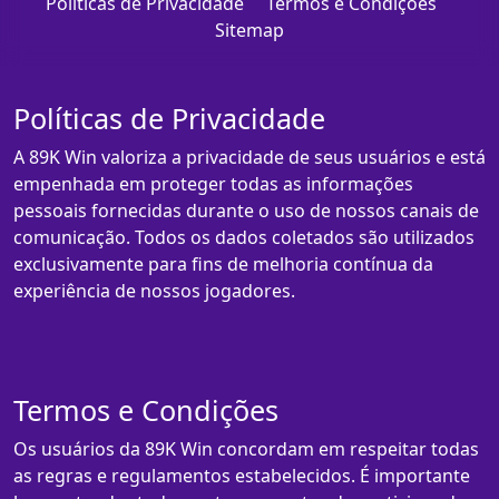
Políticas de Privacidade
Termos e Condições
Sitemap
Políticas de Privacidade
A 89K Win valoriza a privacidade de seus usuários e está
empenhada em proteger todas as informações
pessoais fornecidas durante o uso de nossos canais de
comunicação. Todos os dados coletados são utilizados
exclusivamente para fins de melhoria contínua da
experiência de nossos jogadores.
Termos e Condições
Os usuários da 89K Win concordam em respeitar todas
as regras e regulamentos estabelecidos. É importante