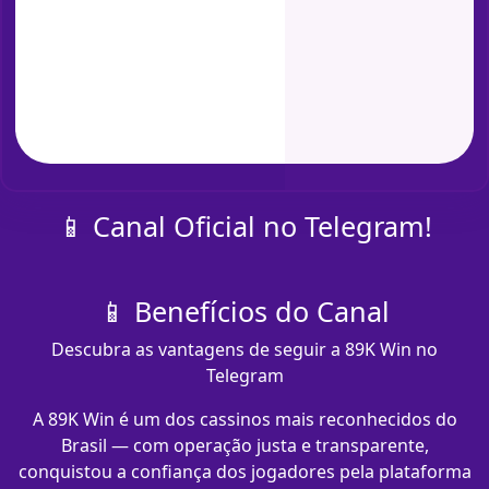
📱 Canal Oficial no Telegram!
📱 Benefícios do Canal
Descubra as vantagens de seguir a 89K Win no
Telegram
A 89K Win é um dos cassinos mais reconhecidos do
Brasil — com operação justa e transparente,
conquistou a confiança dos jogadores pela plataforma