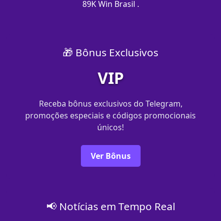
89K Win Brasil .
🎁 Bônus Exclusivos
VIP
Receba bônus exclusivos do Telegram,
promoções especiais e códigos promocionais
únicos!
Ver Bônus
📢 Notícias em Tempo Real