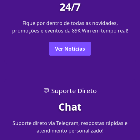
24/7
Fique por dentro de todas as novidades,
promoções e eventos da 89K Win em tempo real!
Ver Notícias
💬 Suporte Direto
Chat
Suporte direto via Telegram, respostas rápidas e
atendimento personalizado!