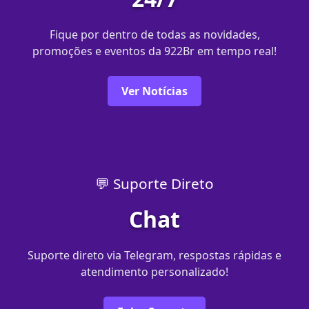
Fique por dentro de todas as novidades,
promoções e eventos da 922Br em tempo real!
Ver Notícias
💬 Suporte Direto
Chat
Suporte direto via Telegram, respostas rápidas e
atendimento personalizado!