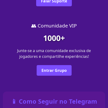
Falar Suporte
👥 Comunidade VIP
1000+
Junte-se a uma comunidade exclusiva de
jogadores e compartilhe experiências!
Entrar Grupo
📱 Como Seguir no Telegram