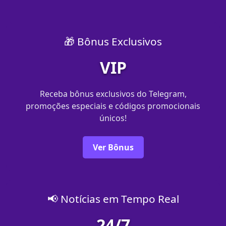
🎁 Bônus Exclusivos
VIP
Receba bônus exclusivos do Telegram,
promoções especiais e códigos promocionais
únicos!
Ver Bônus
📢 Notícias em Tempo Real
24/7