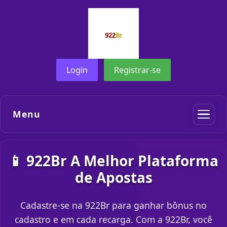
Login
Registrar-se
Menu
📱 922Br A Melhor Plataforma
de Apostas
Cadastre-se na 922Br para ganhar bônus no
cadastro e em cada recarga. Com a 922Br, você