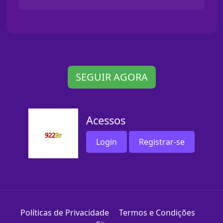
SEGUIR AGORA
Acessos
Login
Registrar-se
Políticas de Privacidade
Termos e Condições