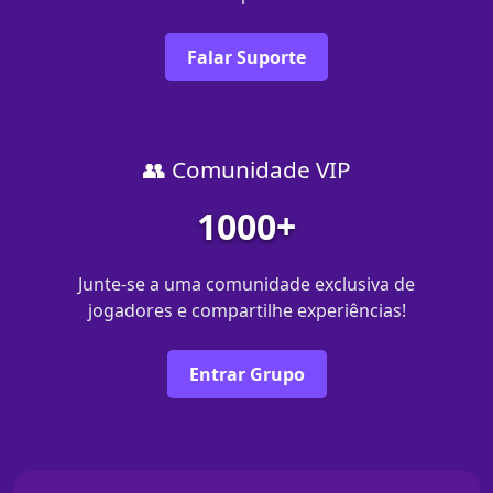
Falar Suporte
👥 Comunidade VIP
1000+
Junte-se a uma comunidade exclusiva de
jogadores e compartilhe experiências!
Entrar Grupo