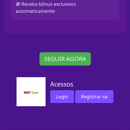
🎁 Receba bônus exclusivos
automaticamente
SEGUIR AGORA
Acessos
Login
Registrar-se